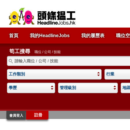
首頁
我的HeadlineJobs
我的履歷表
職位空
筍工搜尋
職位 / 公司 / 技能
工作類別
行業
學歷
管理級別
地
註冊
會員登入