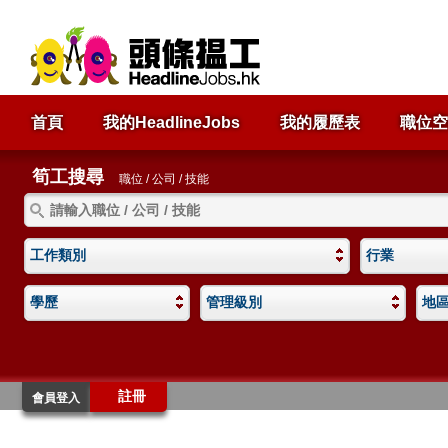
首頁
我的HeadlineJobs
我的履歷表
職位空
筍工搜尋
職位 / 公司 / 技能
工作類別
行業
學歷
管理級別
地
註冊
會員登入