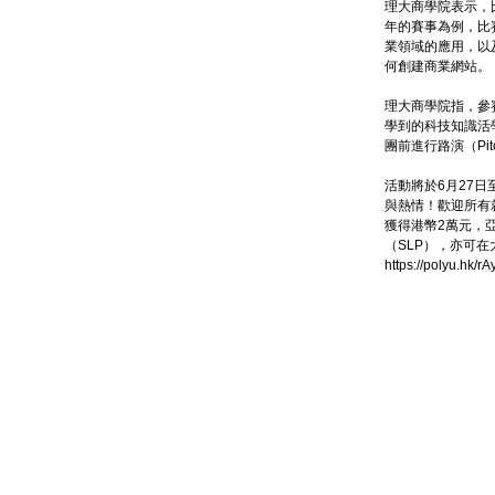
理大商學院表示，
年的賽事為例，比
業領域的應用，以
何創建商業網站。
理大商學院指，參賽
學到的科技知識活學
團前進行路演（Pitc
活動將於6月27日
與熱情！歡迎所有
獲得港幣2萬元，
（SLP），亦可
https://polyu.h