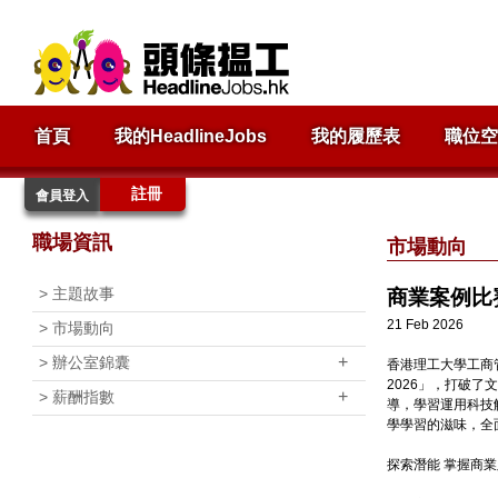
首頁
我的HeadlineJobs
我的履歷表
職位空
註冊
會員登入
職場資訊
市場動向
>
主題故事
商業案例比
21 Feb 2026
>
市場動向
+
>
辦公室錦囊
香港理工大學工商管理學院
2026」，打破
+
>
薪酬指數
導，學習運用科技
學學習的滋味，全
探索潛能 掌握商