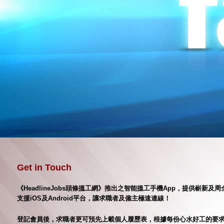
Get in Touch
《HeadlineJobs頭條搵工網》推出之智能搵工手機App，提供嶄
支援iOS及Android平台，讓求職者及僱主極速連線！
登記會員後，求職者更可預先上載個人履歷表，根據每份心水好工的要