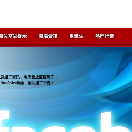
職位空缺提示
職場資訊
畢業生
熱門行業
招聘情報及搵工資訊，每天發放源源筍工，
dlineJobs粉絲，緊貼搵工市況！