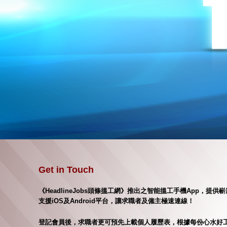
Get in Touch
《HeadlineJobs頭條搵工網》推出之智能搵工手機App，
支援iOS及Android平台，讓求職者及僱主極速連線！
登記會員後，求職者更可預先上載個人履歷表，根據每份心水好