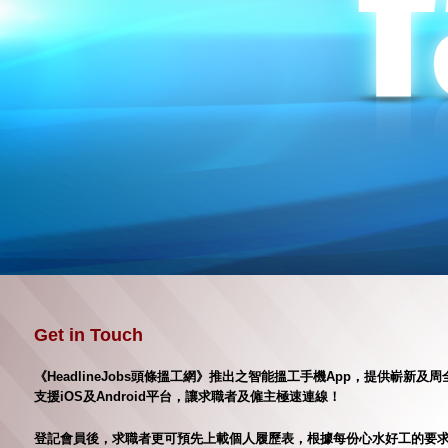
Get in Touch
《HeadlineJobs頭條搵工網》推出之智能搵工手機App，提供嶄
支援iOS及Android平台，讓求職者及僱主極速連線！
登記會員後，求職者更可預先上載個人履歷表，根據每份心水好工的要