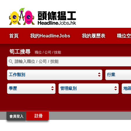
首頁
我的HeadlineJobs
我的履歷表
職位空
筍工搜尋
職位 / 公司 / 技能
工作類別
行業
學歷
管理級別
地
註冊
會員登入