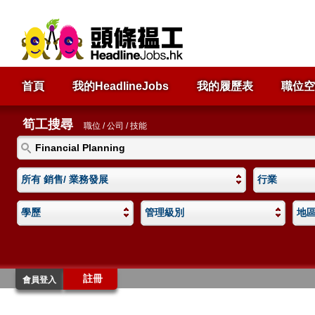
首頁
我的HeadlineJobs
我的履歷表
職位空
筍工搜尋
職位 / 公司 / 技能
所有 銷售/ 業務發展
行業
學歷
管理級別
地
註冊
會員登入