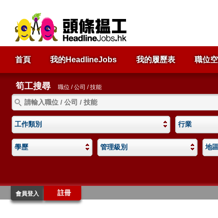
首頁
我的HeadlineJobs
我的履歷表
職位空
筍工搜尋
職位 / 公司 / 技能
工作類別
行業
學歷
管理級別
地
註冊
會員登入