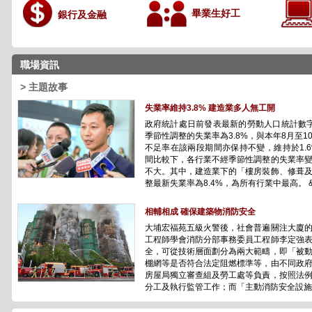
畢業生好工
銀行及金融
職場資訊
> 主題故事
失業率維持3.8% 建造業多人無工開
政府統計處日前發表最新的勞動人口統計數
季節性調整的失業率為3.8%，與本年8月至
不足率在該兩段期間亦保持不變，維持於1.
間比較下，各行業不經季節性調整的失業率
不大。其中，建造業下的「樓房裝飾、修葺
整最新失業率為8.4%，為所有行業中最高。 &n.
相輔相成 確保建築物消防安全
大埔宏福苑五級火警後，社會普遍關注大廈
工程師學會消防分部事務委員工程師李定強
全，可從技術層面劃分為兩大範疇，即「被
棚網等是否符合法定阻燃標準等，由不同政
房屋局獨立審查組及勞工處等負責，按照法
分工及執行監管工作；而「主動消防安全設施」