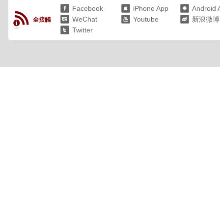
Facebook
iPhone App
Android 
WeChat
Youtube
新浪微博
全接觸
Twitter