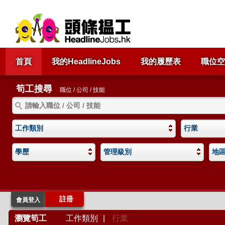
首頁
我的HeadlineJobs
我的履歷表
職位空
筍工搜尋
職位 / 公司 / 技能
工作類別
行業
學歷
管理級別
地
註冊
會員登入
瀏覽筍工
工作類別
|
行業