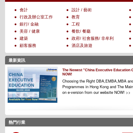
●
會計
●
設計 / 藝術
●
●
行政及辦公室工作
●
教育
●
●
銀行/ 金融
●
工程
●
●
美容 / 健康
●
餐飲/ 餐廳
●
●
建築
●
政府/ 社會服務/ 非牟利
●
●
顧客服務
●
酒店及旅遊
●
最新資訊
The Newest "China Executive Education G
NOW!
Choosing the Right DBA,EMBA,MBA and
Programmes
in Hong Kong and The Main
on e-version from our website NOW! >>
熱門行業